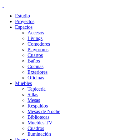
Estudio
Proyectos
Espacios
Accesos
Livings
Comedores
Playrooms
Cuartos
Baños
Cocinas
Exteriores
Oficinas
Muebles
Tapicería
Sillas
Mesas
Respaldos
Mesas de Noche
Bibliotecas
Muebles TV
Cuadros
Iluminación
Prensa