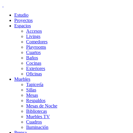
Estudio
Proyectos
Espacios
Accesos
Livings
Comedores
Playrooms
Cuartos
Baños
Cocinas
Exteriores
Oficinas
Muebles
Tapicería
Sillas
Mesas
Respaldos
Mesas de Noche
Bibliotecas
Muebles TV
Cuadros
Iluminación
Prensa