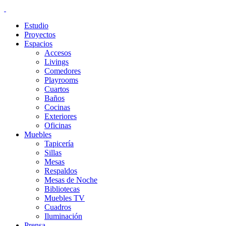
Estudio
Proyectos
Espacios
Accesos
Livings
Comedores
Playrooms
Cuartos
Baños
Cocinas
Exteriores
Oficinas
Muebles
Tapicería
Sillas
Mesas
Respaldos
Mesas de Noche
Bibliotecas
Muebles TV
Cuadros
Iluminación
Prensa